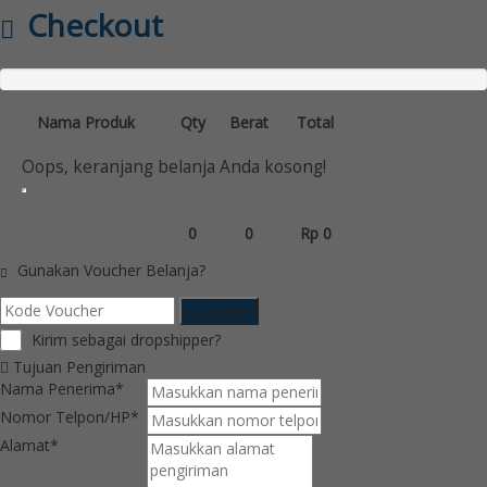
Checkout
Nama Produk
Qty
Berat
Total
Oops, keranjang belanja Anda kosong!
0
0
Rp 0
Gunakan Voucher Belanja?
Gunakan
Kirim sebagai dropshipper?
Tujuan Pengiriman
Nama Penerima*
Nomor Telpon/HP*
Alamat*