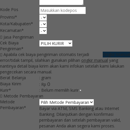
Kode Pos
Provinsi*
Kota/Kabupaten*
Kecamatan*
Jasa Pengiriman
Cek Biaya
Pengiriman*
Apabila cek biaya pengiriman otomatis terjadi
Ongkir Manual
error/tidak tampil, silahkan gunakan pilihan
ongkir manual
yang
nantinya detail biaya kirim akan kami infokan setelah kami lakukan
pengecekan secara manual.
Berat Belanja
:
gram
0
Biaya Kirim
: Rp
Kurir*
:
Belum memilih kurir
Metode Pembayaran
Metode
Pembayaran*
Bayar via ATM, SMS Banking atau Internet
Banking. Dilanjutkan dengan konfirmasi
pembayaran dan setelah pembayaran valid,
pesanan Anda akan segera kami proses.