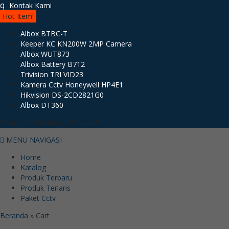
q
Kontak Kami
Hot Item!
Albox BTBC-T
Keeper KC KN200W 2MP Camera
Albox WUT873
Albox Battery B712
Trivision TRI VID23
Kamera Cctv Honeywell HP4E1
Hikvision DS-2CD2821G0
Albox DT360
Selamat berbelanja, Shopper!
MENU NAVIGASI
Home
Katalog
Produk Terbaru
Produk Terlaris
Paket Cctv
Beranda
»
Cart