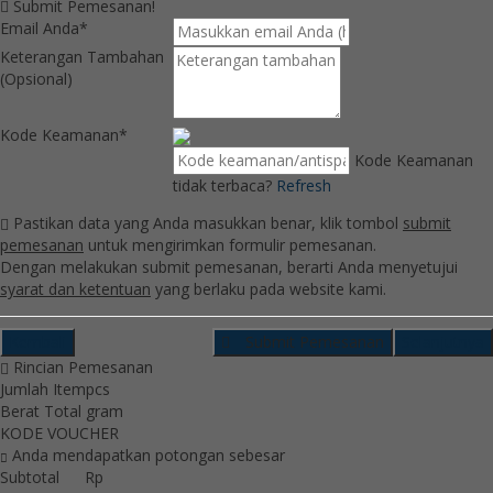
Submit Pemesanan!
Email Anda*
Keterangan Tambahan
(Opsional)
Kode Keamanan*
Kode Keamanan
tidak terbaca?
Refresh
Pastikan data yang Anda masukkan benar, klik tombol
submit
pemesanan
untuk mengirimkan formulir pemesanan.
Dengan melakukan submit pemesanan, berarti Anda menyetujui
syarat dan ketentuan
yang berlaku pada website kami.
Kembali
Submit Pemesanan
Selanjutnya
Rincian Pemesanan
Jumlah Item
pcs
Berat Total
gram
KODE VOUCHER
Anda mendapatkan potongan sebesar
Subtotal
Rp