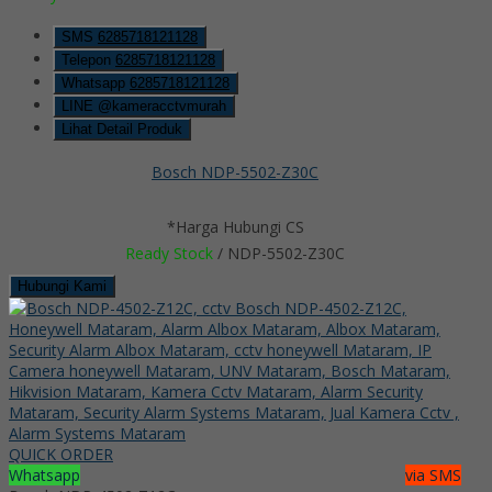
SMS
6285718121128
Telepon
6285718121128
Whatsapp
6285718121128
LINE @kameracctvmurah
Lihat Detail Produk
Bosch NDP-5502-Z30C
*Harga Hubungi CS
Ready Stock
/ NDP-5502-Z30C
Hubungi Kami
QUICK ORDER
Whatsapp
via SMS