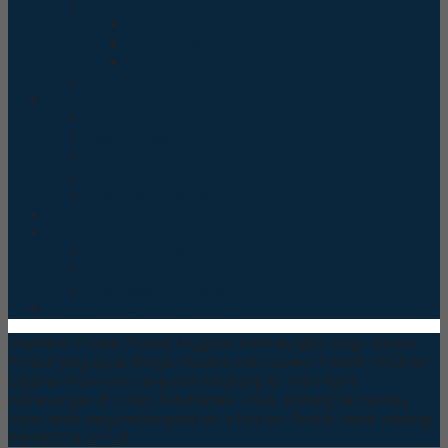
Control Panel
Alarm Control Panel
Control Panel legend series
Control Panel smart sensor series
Paket Alarm Albox
Security Systems Hikvision
Acess Control and Door Phone
Easy IP Kamera
Hikvision KAmera
Wifi Alarm Hikvision
Wifi Kamera dan NVR
Smart Home
UNV Product
IP Kamera UNV
NVR UNV
UNV kamera Outdoor
Wireless Universal Transmitter
Dapatkan Produk Produk Unggulan kami dengan Harga Spesial
Produk yang dijual dengan Kualitas dan Garansi Produk Terjamin
Layanan Purna Jual yang jelas langsung ke Toko Kami
Pemasangan di Lokasi Perumahan, Toko, Gedung dan semua
Asset anda yang berpangalaman
Informasi Produk dapat hubungi
WA:085718121128