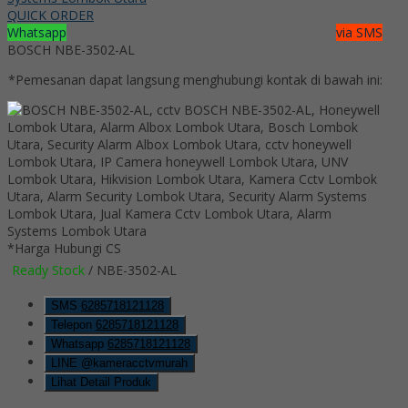
QUICK ORDER
Whatsapp
via SMS
BOSCH NBE-3502-AL
*Pemesanan dapat langsung menghubungi kontak di bawah ini:
*Harga Hubungi CS
Ready Stock
/ NBE-3502-AL
SMS
6285718121128
Telepon
6285718121128
Whatsapp
6285718121128
LINE @kameracctvmurah
Lihat Detail Produk