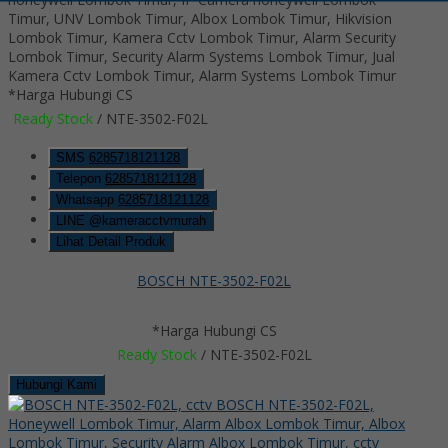
*Harga Hubungi CS
Ready Stock
/ NTE-3502-F02L
SMS
6285718121128
Telepon
6285718121128
Whatsapp
6285718121128
LINE @kameracctvmurah
Lihat Detail Produk
BOSCH NTE-3502-F02L
*Harga Hubungi CS
Ready Stock
/ NTE-3502-F02L
Hubungi Kami