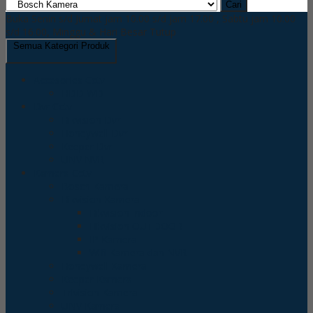
Cari
Buka Senin s/d Jumat jam 10.00 s/d jam 17.00 , Sabtu jam 10.00
s/d 16.00, Minggu & Hari Besar Tutup
Semua Kategori Produk
Accesories Cctv
HDD WD
Dvr Cctv
Hikvision Dvr
Honeywell Dvr
Keeper Dvr
UNV NVR
Kamera Cctv
Bosch Kamera
Hikvision Kamera
Hikvision Indoor
Hikvision OUTDOOR
IP Kamera
Wifi Kamera dan NVR
Honeywell Kamera
Keeper Kamera
Trivision Kamera
UNV Kamera