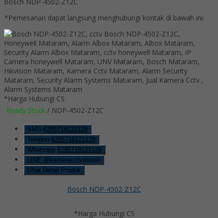
Bosch NDP-4502-Z12C
*Pemesanan dapat langsung menghubungi kontak di bawah ini:
*Harga Hubungi CS
Ready Stock
/ NDP-4502-Z12C
SMS
6285718121128
Telepon
6285718121128
Whatsapp
6285718121128
LINE @kameracctvmurah
Lihat Detail Produk
Bosch NDP-4502-Z12C
*Harga Hubungi CS