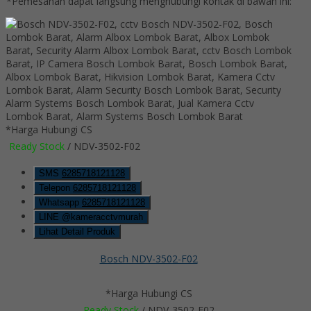
*Pemesanan dapat langsung menghubungi kontak di bawah ini:
*Harga Hubungi CS
Ready Stock
/ NDV-3502-F02
SMS
6285718121128
Telepon
6285718121128
Whatsapp
6285718121128
LINE @kameracctvmurah
Lihat Detail Produk
Bosch NDV-3502-F02
*Harga Hubungi CS
Ready Stock
/ NDV-3502-F02