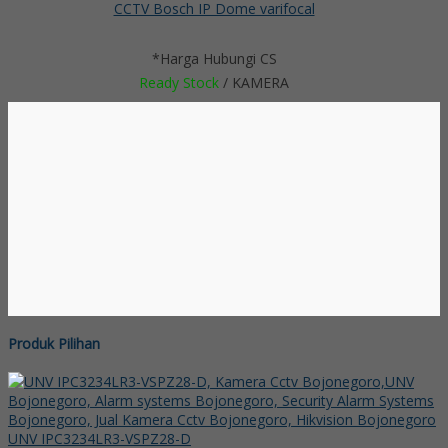
CCTV Bosch IP Dome varifocal
*Harga Hubungi CS
Ready Stock
/ KAMERA
Produk Pilihan
UNV IPC3234LR3-VSPZ28-D