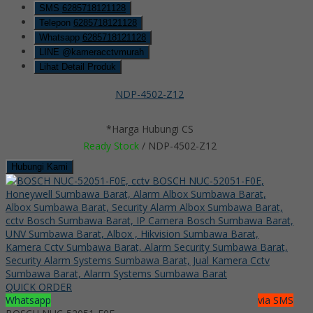
SMS
6285718121128
Telepon
6285718121128
Whatsapp
6285718121128
LINE @kameracctvmurah
Lihat Detail Produk
NDP-4502-Z12
*Harga Hubungi CS
Ready Stock
/ NDP-4502-Z12
Hubungi Kami
QUICK ORDER
Whatsapp
via SMS