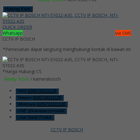
Hubungi Kami
QUICK ORDER
Whatsapp
via SMS
CCTV IP BOSCH
*Pemesanan dapat langsung menghubungi kontak di bawah ini:
*Harga Hubungi CS
Ready Stock
/ kamerabosch
SMS
6285718121128
Telepon
6285718121128
Whatsapp
6285718121128
LINE @kameracctvmurah
Lihat Detail Produk
CCTV IP BOSCH