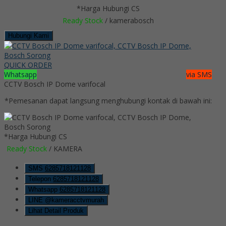
*Harga Hubungi CS
Ready Stock
/ kamerabosch
Hubungi Kami
QUICK ORDER
Whatsapp
via SMS
CCTV Bosch IP Dome varifocal
*Pemesanan dapat langsung menghubungi kontak di bawah ini:
*Harga Hubungi CS
Ready Stock
/ KAMERA
SMS
6285718121128
Telepon
6285718121128
Whatsapp
6285718121128
LINE @kameracctvmurah
Lihat Detail Produk