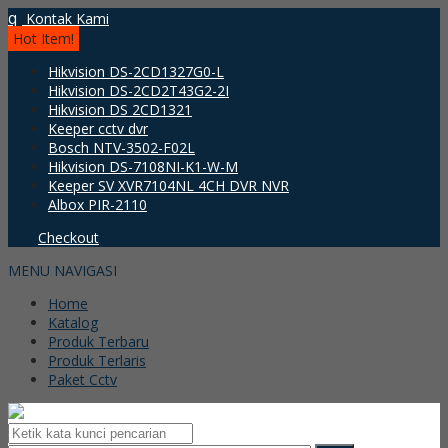
q
Kontak Kami
Hot Item!
Hikvision DS-2CD1327G0-L
Hikvision DS-2CD2T43G2-2I
Hikvision DS 2CD1321
Keeper cctv dvr
Bosch NTV-3502-F02L
Hikvision DS-7108NI-K1-W-M
Keeper SV XVR7104NL 4CH DVR NVR
Albox PIR-2110
Checkout
MENU NAVIGASI
Home
Katalog
Produk Terbaru
Produk Terlaris
Paket Cctv