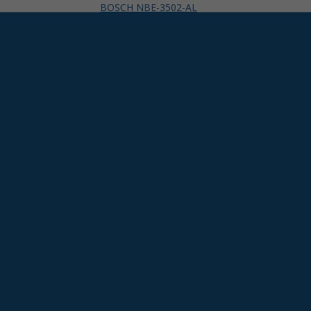
BOSCH NBE-3502-AL
*Harga Hubungi CS
Ready Stock
/ NBE-3502-AL
Hubungi Kami
QUICK ORDER
Whatsapp
via SMS
BOSCH NTE-3502-F02L
*Pemesanan dapat langsung menghubungi kontak di bawah ini: