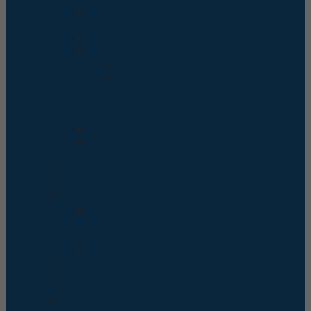
Smart Alarm Camera
Trafo
Wireless Alarm Baterry
Wireless Alarm Sensor
wireless Flood Detector
Wireless Outdoor Siren
Wireless Repeater
wireless smoke detector
Wireless Vibration Detector
Wireless Control Panel
Wireless Pir
Albox Backup Power Supply
Albox Battery
Albox Digital Shock Detector
Albox Switch
Albox Panic Button
Emergency Break Glass
Kick Bar Switch
Albox Switch Button
Albox Telephone Auto Dealer
Audio and Visual Albox
Outdoor Siren
Automatic Light Control