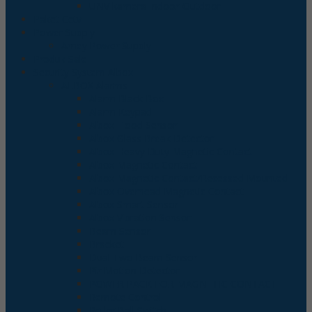
UNV kamera Indoor-Outdoor
Paket Cctv
Power Supply
Arney Power Supply
Produk Sale
Security System Albox
ALBOX Alarms
Alarm Black Box
Alarm Keypad
Albox Flood Sensor
Albox Glass Break Detector
Albox Heavy Duty Magnetic Contact
Albox Magnetic Contact
Albox Magnetic Contact/Recessed Mounted
Albox Overhead Magnetic Contact
Albox Smart Sensor
Albox Vibration Sensor
Beam Sensor
Bracket
Dual Two Beam Sensor
Pir Motion Detector
POWER PACK FOR MAGNETIC CONTACT
Remote Control
Roller Ball Switch