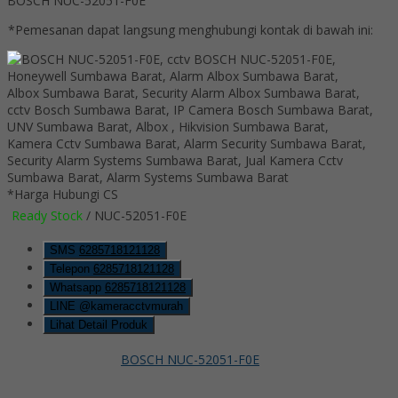
BOSCH NUC-52051-F0E
*Pemesanan dapat langsung menghubungi kontak di bawah ini:
*Harga Hubungi CS
Ready Stock
/ NUC-52051-F0E
SMS
6285718121128
Telepon
6285718121128
Whatsapp
6285718121128
LINE @kameracctvmurah
Lihat Detail Produk
BOSCH NUC-52051-F0E