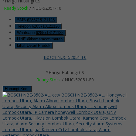
*Harga Hubungi CS
Ready Stock
/ NUC-52051-F0
SMS
6285718121128
Telepon
6285718121128
Whatsapp
6285718121128
LINE @kameracctvmurah
Lihat Detail Produk
Bosch NUC-52051-F0
*Harga Hubungi CS
Ready Stock
/ NUC-52051-F0
Hubungi Kami