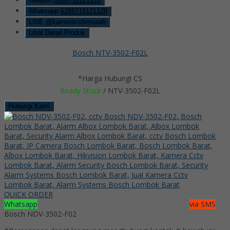
Telepon
6285718121128
Whatsapp
6285718121128
LINE @kameracctvmurah
Lihat Detail Produk
Bosch NTV-3502-F02L
*Harga Hubungi CS
Ready Stock
/ NTV-3502-F02L
Hubungi Kami
QUICK ORDER
Whatsapp
via SMS
Bosch NDV-3502-F02