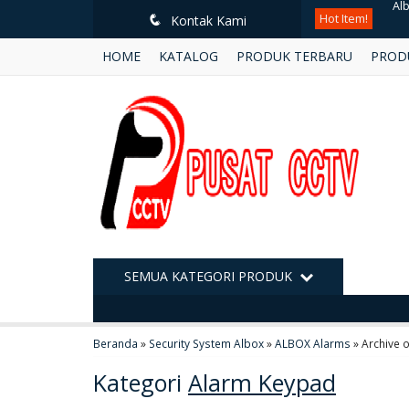
Hot Item!
Pak
q
Kontak Kami
HOME
KATALOG
PRODUK TERBARU
PROD
Al
Hi
Ke
Hi
Al
Un
SEMUA KATEGORI PRODUK
Al
Beranda
»
Security System Albox
»
ALBOX Alarms
»
Archive 
Kategori
Alarm Keypad