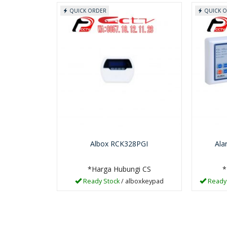
QUICK ORDER
QUICK 
Albox RCK328PGI
Ala
*Harga Hubungi CS
*
Ready Stock
/ alboxkeypad
Ready