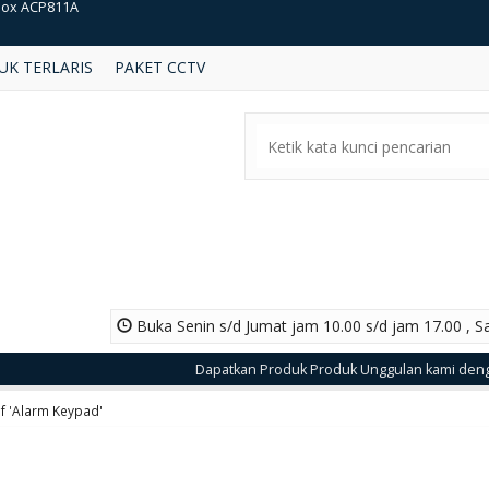
et Cctv Silver
UK TERLARIS
PAKET CCTV
box SAC290D
kvision DS2CE56D0T IRM 2MP Camera
eper KC UD100 1MP Camera
kvision DS 2CD1031
box WPI880
v IPC322CR3-VSPF28-A
Buka Senin s/d Jumat jam 10.00 s/d jam 17.00 , S
box ACP811A
Dapatkan Produk Produk Unggulan kami dengan Har
of 'Alarm Keypad'