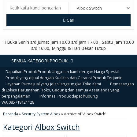
Cari
Buka Senin s/d Jumat jam 10.00 s/d jam 17.00 , Sabtu jam 10.00
s/d 16.00, Minggu & Hari Besar Tutup
SEMUA KATEGORI PRODUK
Dapatkan Produk Produk Unggulan kami dengan Harga Spesial
Produk yang dijual dengan Kualitas dan Garansi Produk Terjamin
Layanan Purna Jual yang jelas langsung ke Toko Kami
Pemasangan
di Lokasi Perumahan, Toko, Gedung dan semua Asset anda yang
berpangalaman
Informasi Produk dapat hubungi
WA:085718121128
Beranda
»
Security System Albox
»
Archive of 'Albox Switch'
Kategori
Albox Switch