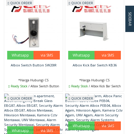
QUICK ORDER
QUICK ORDER
SIDEBAR
Whatsapp
via SMS
Whatsapp
via SMS
Albox Switch Button SW20IR
Albox Kick Bar Switch KB36
*Harga Hubungi CS
*Harga Hubungi CS
Ready Stock
/ Albox Switch Button
Ready Stock
/ Albox Kick Bar Switch
QUICK ORDER
QUICK ORDER
Whatsapp
via SMS
Whatsapp
via SMS