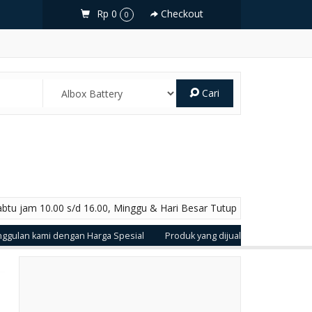
Rp 0
Checkout
0
Cari
abtu jam 10.00 s/d 16.00, Minggu & Hari Besar Tutup
 kami dengan Harga Spesial
Produk yang dijual dengan Kualitas dan G