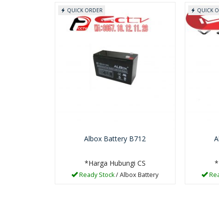
QUICK ORDER
QUICK 
Albox Battery B712
A
*Harga Hubungi CS
*
Ready Stock
/ Albox Battery
Rea