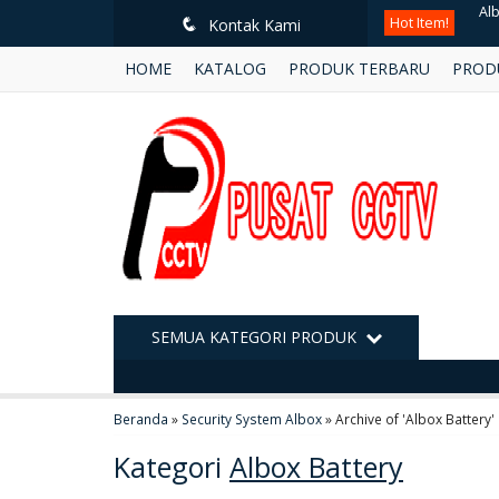
Hot Item!
Ke
q
Kontak Kami
HOME
KATALOG
PRODUK TERBARU
PROD
UN
Al
Ke
BO
Al
Ka
SEMUA KATEGORI PRODUK
Al
Beranda
»
Security System Albox
»
Archive of 'Albox Battery'
Kategori
Albox Battery