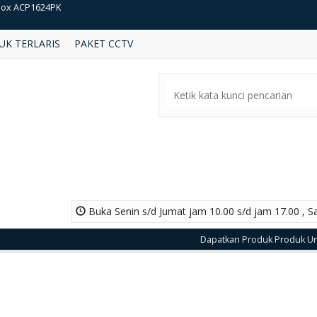
eper SV HSA3216 16CH DVR
UK TERLARIS
PAKET CCTV
V IPC3232LR3-VSPZ28-D
box WSK411
eper KC KN130W 1,3MP Camera
SCH NBE-3502-AL
box DT360
mera Cctv Honeywell HED2PER3
Buka Senin s/d Jumat jam 10.00 s/d jam 17.00 , S
box ACP1624PK
Dapatkan Produk Produk Unggulan