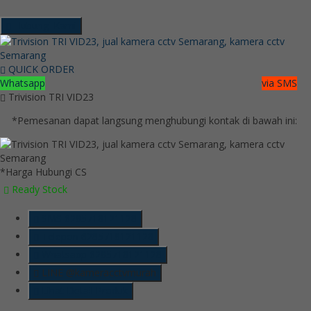
Hubungi Kami
QUICK ORDER
Whatsapp
via SMS
Trivision TRI VID23
*Pemesanan dapat langsung menghubungi kontak di bawah ini:
*Harga Hubungi CS
Ready Stock
SMS
6285718121128
Telepon
6285718121128
Whatsapp
6285718121128
LINE @kameracctvmurah
Lihat Detail Produk