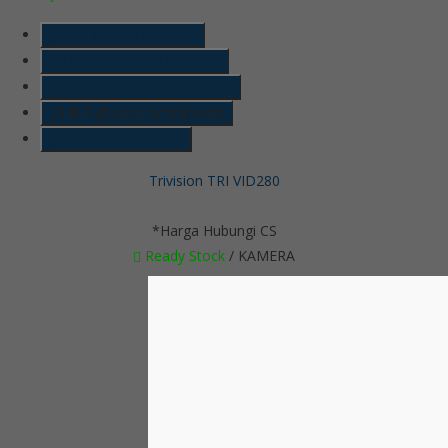
SMS
6285718121128
Telepon
6285718121128
Whatsapp
6285718121128
LINE @kameracctvmurah
Lihat Detail Produk
Trivision TRI VID280
*Harga Hubungi CS
Ready Stock
/ KAMERA