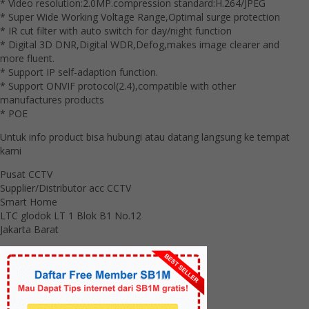
* Video resolution:2.0MP.compression standard:H.264/JPEG
* Super Wide Working Voltage Range,Optimal surge protection
* IR cut filter with auto switch for day/night function
* Digital 3D DNR,Digital WDR,Defog,makes image clearer and
more fluent.
* Support IP self-adaption function.
* Support ONVIF protocol(2.4),compatible with other
manufactures products
* POE
Untuk info product bisa hubungi atau datang langsung ke tempat
kami
Pusat CCTV
Supplier/Distributor acc CCTV
Smart Home
LTC glodok LT 1 Blok B1 No.12
Jakarta Barat