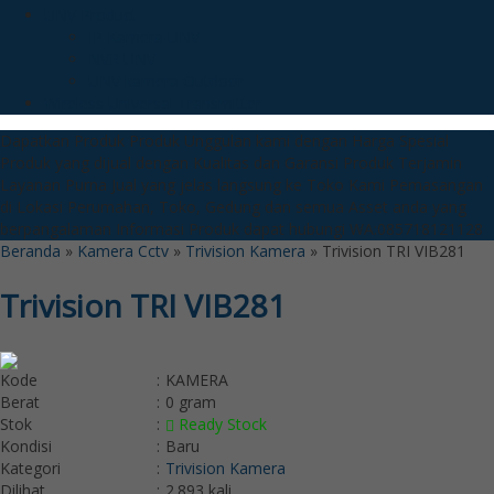
UNV Product
IP Kamera UNV
NVR UNV
UNV kamera Outdoor
Wireless Universal Transmitter
Dapatkan Produk Produk Unggulan kami dengan Harga Spesial
Produk yang dijual dengan Kualitas dan Garansi Produk Terjamin
Layanan Purna Jual yang jelas langsung ke Toko Kami
Pemasangan
di Lokasi Perumahan, Toko, Gedung dan semua Asset anda yang
berpangalaman
Informasi Produk dapat hubungi WA:085718121128
Beranda
»
Kamera Cctv
»
Trivision Kamera
»
Trivision TRI VIB281
Trivision TRI VIB281
Kode
:
KAMERA
Berat
:
0 gram
Stok
:
Ready Stock
Kondisi
:
Baru
Kategori
:
Trivision Kamera
Dilihat
:
2.893 kali