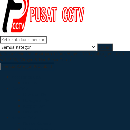
Cari
Buka Senin s/d Jumat jam 10.00 s/d jam 17.00 , Sabtu jam 10.00
s/d 16.00, Minggu & Hari Besar Tutup
Semua Kategori Produk
Accesories Cctv
HDD WD
Dvr Cctv
Hikvision Dvr
Honeywell Dvr
Keeper Dvr
UNV NVR
Kamera Cctv
Bosch Kamera
Hikvision Kamera