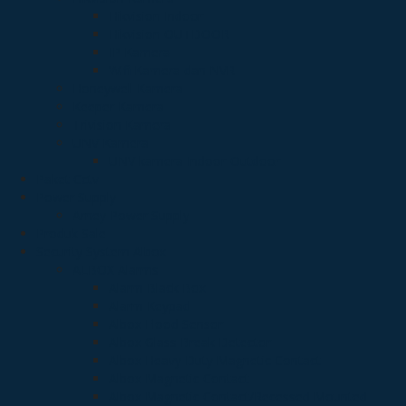
Hikvision Indoor
Hikvision OUTDOOR
IP Kamera
Wifi Kamera dan NVR
Honeywell Kamera
Keeper Kamera
Trivision Kamera
UNV Kamera
UNV kamera Indoor-Outdoor
Paket Cctv
Power Supply
Arney Power Supply
Produk Sale
Security System Albox
ALBOX Alarms
Alarm Black Box
Alarm Keypad
Albox Flood Sensor
Albox Glass Break Detector
Albox Heavy Duty Magnetic Contact
Albox Magnetic Contact
Albox Magnetic Contact/Recessed Mounted