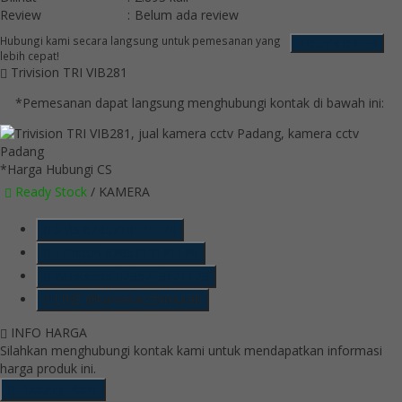
Review
:
Belum ada review
Hubungi kami secara langsung untuk pemesanan yang
QUICK ORDER
lebih cepat!
Trivision TRI VIB281
*Pemesanan dapat langsung menghubungi kontak di bawah ini:
*Harga Hubungi CS
Ready Stock
/ KAMERA
SMS
6285718121128
Telepon
6285718121128
Whatsapp
6285718121128
LINE @kameracctvmurah
INFO HARGA
Silahkan menghubungi kontak kami untuk mendapatkan informasi
harga produk ini.
Hubungi Kami