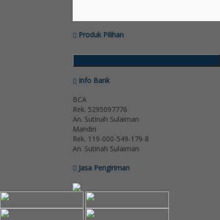
Produk Pilihan
Katalog Produk
Info Bank
BCA
Rek.
5295097776
An. Sutinah Sulaiman
Mandiri
Rek.
119-000-549-179-8
An. Sutinah Sulaiman
Jasa Pengiriman