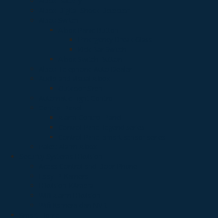
Albox Battery
Albox Digital Shock Detector
Albox Switch
Albox Panic Button
Emergency Break Glass
Kick Bar Switch
Albox Switch Button
Albox Telephone Auto Dealer
Audio and Visual Albox
Outdoor Siren
Automatic Light Control
Control Panel
Alarm Control Panel
Control Panel legend series
Control Panel smart sensor series
Paket Alarm Albox
Security Systems Hikvision
Acess Control and Door Phone
Easy IP Kamera
Hikvision KAmera
Wifi Alarm Hikvision
Wifi Kamera dan NVR
Smart Home