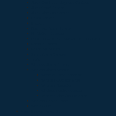
Albox Overhead Magnetic Contact
Albox Smart Sensor
Albox Vibration Sensor
Beam Sensor
Bracket
Dual Two Beam Sensor
Pir Motion Detector
POWER PACK FOR MAGNETIC CONTACT
Remote Control
Roller Ball Switch
Smart Alarm Camera
Trafo
Wireless Alarm Baterry
Wireless Alarm Sensor
wireless Flood Detector
Wireless Outdoor Siren
Wireless Repeater
wireless smoke detector
Wireless Vibration Detector
Wireless Control Panel
Wireless Pir
Albox Backup Power Supply