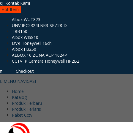
q
Kontak Kami
Hot Item!
Albox WUT873
UNV IPC2324LBR3-SPZ28-D
TRB150
Albox WIS810
DVR Honeywell 16ch
Albox FB250
ALBOX 16 ZONA ACP 1624P
CCTV IP Camera Honeywell HP2B2
Checkout
MENU NAVIGASI
Home
Katalog
Produk Terbaru
Produk Terlaris
Paket Cctv