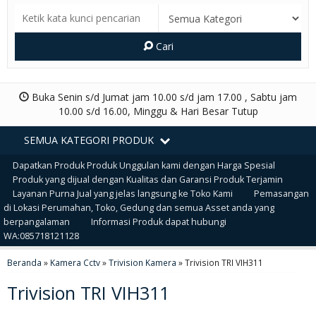
Cari
Buka Senin s/d Jumat jam 10.00 s/d jam 17.00 , Sabtu jam
10.00 s/d 16.00, Minggu & Hari Besar Tutup
SEMUA KATEGORI PRODUK
Dapatkan Produk Produk Unggulan kami dengan Harga Spesial
Produk yang dijual dengan Kualitas dan Garansi Produk Terjamin
Layanan Purna Jual yang jelas langsung ke Toko Kami
Pemasangan
di Lokasi Perumahan, Toko, Gedung dan semua Asset anda yang
berpangalaman
Informasi Produk dapat hubungi
WA:085718121128
Beranda
»
Kamera Cctv
»
Trivision Kamera
»
Trivision TRI VIH311
Trivision TRI VIH311