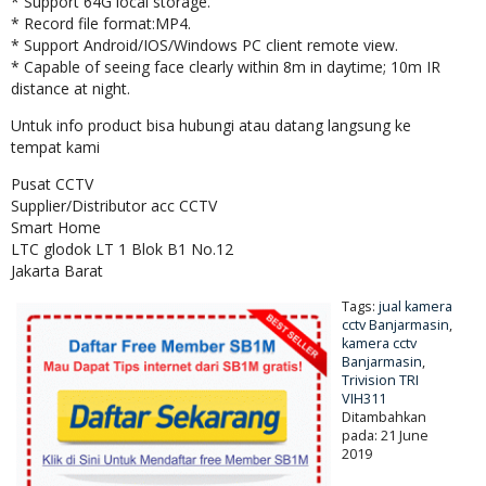
* Support 64G local storage.
* Record file format:MP4.
* Support Android/IOS/Windows PC client remote view.
* Capable of seeing face clearly within 8m in daytime; 10m IR
distance at night.
Untuk info product bisa hubungi atau datang langsung ke
tempat kami
Pusat CCTV
Supplier/Distributor acc CCTV
Smart Home
LTC glodok LT 1 Blok B1 No.12
Jakarta Barat
Tags:
jual kamera
cctv Banjarmasin
,
kamera cctv
Banjarmasin
,
Trivision TRI
VIH311
Ditambahkan
pada: 21 June
2019